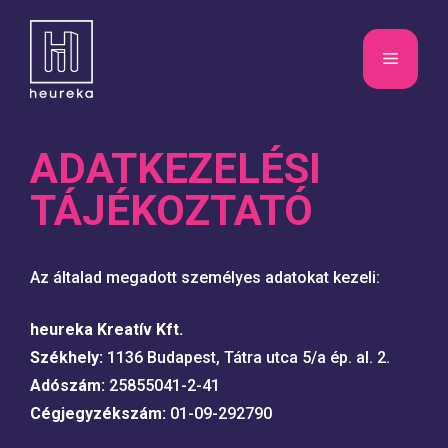
Kilépés
a
MENÜ
tartalomba
ADATKEZELÉSI
TÁJÉKOZTATÓ
Az általad megadott személyes adatokat kezeli:
heureka Kreatív Kft.
Székhely:
1136 Budapest, Tátra utca 5/a ép. al. 2.
Adószám:
25855041-2-41
Cégjegyzékszám:
01-09-292790