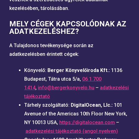
kezelésében, tárolásában.
MELY CÉGEK KAPCSOLÓDNAK AZ
ADATKEZELÉSHEZ?
A Tulajdonos tevékenysége során az
adatkezelésben érintett cégek:
Könyvelő:
Berger Könyvelőiroda Kft.:
1136
Budapest, Tátra utca 5/a,
06 1 700
1414
,
info@bergerkonyvelo.hu
–
adatkezelési
tájékoztató
Tárhely szolgáltató:
DigitalOcean, Llc.:
101
Avenue of the Americas 10th Floor New York,
NY 10013 USA,
https://digitalocean.com
–
adatkezelési tájékoztató (angol nyelven)