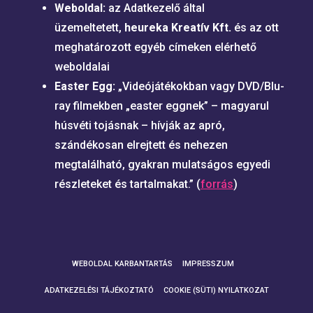
Weboldal:
az Adatkezelő által
üzemeltetett,
heureka Kreatív Kft.
és az ott
meghatározott egyéb címeken elérhető
weboldalai
Easter Egg:
„Videójátékokban vagy DVD/Blu-
ray filmekben „easter eggnek” – magyarul
húsvéti tojásnak – hívják az apró,
szándékosan elrejtett és nehezen
megtalálható, gyakran mulatságos egyedi
részleteket és tartalmakat.” (
forrás
)
WEBOLDAL KARBANTARTÁS
IMPRESSZUM
ADATKEZELÉSI TÁJÉKOZTATÓ
COOKIE (SÜTI) NYILATKOZAT