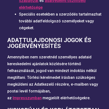
szabályzat
és
adatvédelmi tisztviselő
elérhetősége
Speciális esetekben a szerződés tartalmazhat
további adatfeldolgozó személyeket vagy
cégeket.
ADATTULAJDONOSI JOGOK ÉS
JOGÉRVÉNYESÍTÉS
Amennyiben nem szeretnéd személyes adataid
kereskedelmi ajánlatok közlésére történő
felhasználását, jogod van mindezt indoklás nélkül
megtiltani. Törlési kérelmedet írásban szükséges
megküldeni az Adatkezelő részére, e-mailben vagy
postai levél formájában,
az
Impresszumban
megjelölt elérhetőségekre.