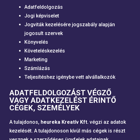
Adatfeldolgozás
Jogi képviselet
Jogviták kezelésére jogszabály alapján
jogosult szervek
Könyvelés
Követeléskezelés
Marketing
Számlázás
Teljesítéshez igénybe vett alvállalkozók
ADATFELDOLGOZÁST VÉGZŐ
VAGY ADATKEZELÉST ÉRINTŐ
CÉGEK, SZEMÉLYEK
A tulajdonos,
heureka Kreatív Kft.
végzi az adatok
kezelését. A tulajdonoson kívül más cégek is részt
vesznek a szerződéses ügyfelek adatainak